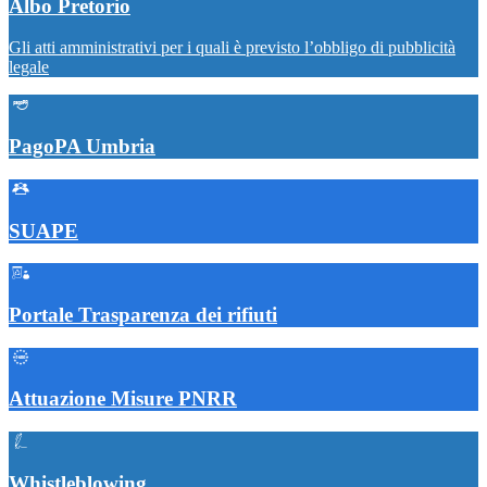
Albo Pretorio
Gli atti amministrativi per i quali è previsto l’obbligo di pubblicità
legale
PagoPA Umbria
SUAPE
Portale Trasparenza dei rifiuti
Attuazione Misure PNRR
Whistleblowing