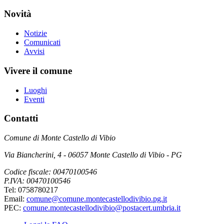
Novità
Notizie
Comunicati
Avvisi
Vivere il comune
Luoghi
Eventi
Contatti
Comune di Monte Castello di Vibio
Via Biancherini, 4 - 06057 Monte Castello di Vibio - PG
Codice fiscale: 00470100546
P.IVA: 00470100546
Tel: 0758780217
Email:
comune@comune.montecastellodivibio.pg.it
PEC:
comune.montecastellodivibio@postacert.umbria.it